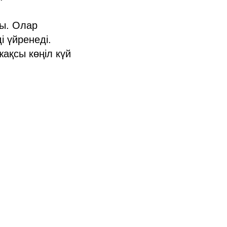
ы. Олар
і үйренеді.
жақсы көңіл күй