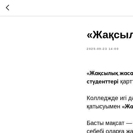
«Жақсыл
2025-09-23 14:00
«Жақсылық жаса
студенттері
қарт
Колледжде игі 
«Жа
қатысуымен
Басты мақсат —
себебі оларға жа