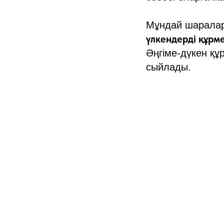
Мұндай шаралар
үлкендерді құрм
Әңгіме-дүкен құ
сыйлады.