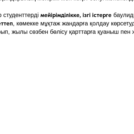
мейірімділікке, ізгі істерге
 студенттерді
баулид
еттеп
, көмекке мұқтаж жандарға қолдау көрсетуд
рып, жылы сөзбен бөлісу қарттарға қуаныш пен 