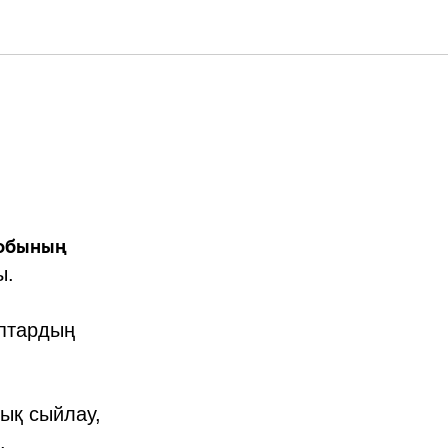
тобының
ы.
оптардың
ық сыйлау,
.