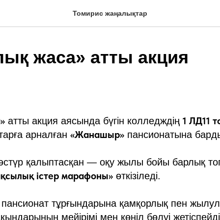
Томирис жаңалықтар
ық жаса» атты акция
»
1 ЛД11 
атты акция аясында бүгін колледждің
«Жанашыр»
тарға арналған
пансионатына бард
дәстүр қалыптасқан — оқу жылы бойы барлық т
қсылық істер марафоны»
өткізіледі.
 пансионат тұрғындарына қамқорлық пен жылул
қындарының мейірімі мен көңіл бөлуі жетіспейді