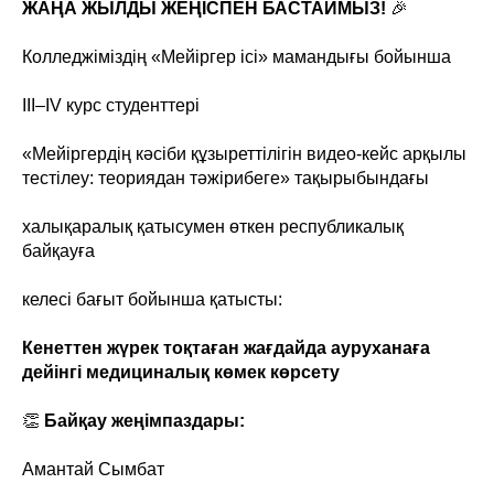
ЖАҢА ЖЫЛДЫ ЖЕҢІСПЕН БАСТАЙМЫЗ!
🎉
Колледжіміздің «Мейіргер ісі» мамандығы бойынша
III–IV курс студенттері
«Мейіргердің кәсіби құзыреттілігін видео-кейс арқылы
тестілеу: теориядан тәжірибеге» тақырыбындағы
халықаралық қатысумен өткен республикалық
байқауға
келесі бағыт бойынша қатысты:
Кенеттен жүрек тоқтаған жағдайда ауруханаға
дейінгі медициналық көмек көрсету
👏
Байқау жеңімпаздары:
Амантай Сымбат