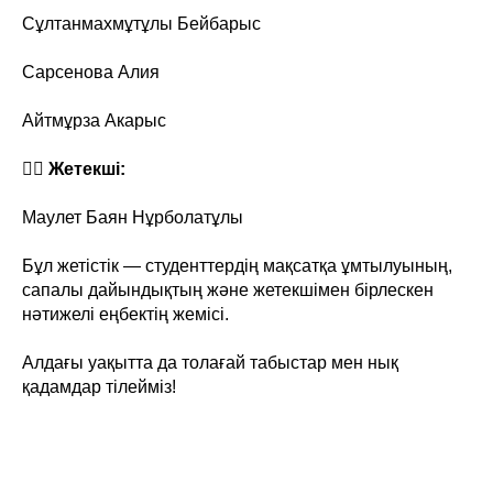
Сұлтанмахмұтұлы Бейбарыс
Сарсенова Алия
Айтмұрза Акарыс
👨‍⚕️
Жетекші:
Маулет Баян Нұрболатұлы
Бұл жетістік — студенттердің мақсатқа ұмтылуының,
сапалы дайындықтың және жетекшімен бірлескен
нәтижелі еңбектің жемісі.
Алдағы уақытта да толағай табыстар мен нық
қадамдар тілейміз!