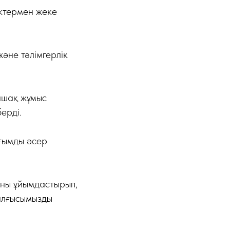
ектермен жеке
әне тәлімгерлік
лашақ жұмыс
ерді.
ағымды әсер
ны ұйымдастырып,
 алғысымызды