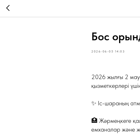
Бос орын
2026-06-05 14:03
2026 жылғы 2 мау
қызметкерлері үшін
✨ Іс-шараның атм
🏥 Жәрмеңкеге қа
емханалар және ж