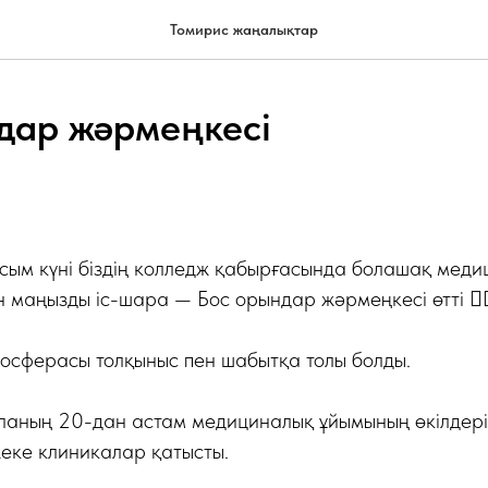
Томирис жаңалықтар
дар жәрмеңкесі
сым күні біздің колледж қабырғасында болашақ меди
 маңызды іс-шара — Бос орындар жәрмеңкесі өтті 👩‍⚕️
осферасы толқыныс пен шабытқа толы болды.
ланың 20-дан астам медициналық ұйымының өкілдері
еке клиникалар қатысты.