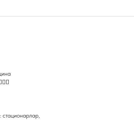
цина
‍⚕️
: стационарлар,