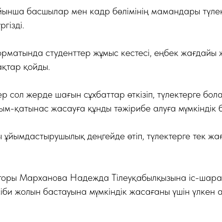
ойынша басшылар мен кадр бөлімінің мамандары түл
ргізді.
рматында студенттер жұмыс кестесі, еңбек жағдайы ж
ақтар қойды.
р сол жерде шағын сұхбаттар өткізіп, түлектерге бо
м-қатынас жасауға құнды тәжірибе алуға мүмкіндік б
 ұйымдастырушылық деңгейде өтіп, түлектерге тек ж
торы Марханова Надежда Тілеуқабылқызына іс-шара
әсіби жолын бастауына мүмкіндік жасағаны үшін үлкен