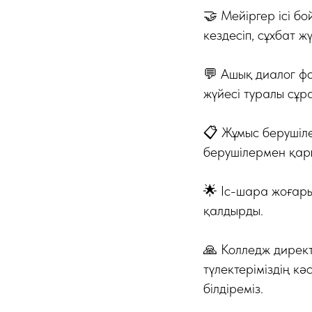
🤝 Мейіргер ісі б
кездесіп, сұхбат жү
💬 Ашық диалог фо
жүйесі туралы сұр
📋 Жұмыс берушіле
берушілермен қары
🌟 Іс-шара жоғары
қалдырды.
🙏 Колледж дирек
түлектеріміздің к
білдіреміз.