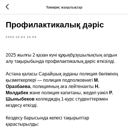
Томирис жаңалықтар
Профилактикалық дәріс
2025-10-02 14:00
2025 жылғы 2 қазан күні құқықбұзушылықтың алдын
алу тақырыбында профилактикалық дәріс өткізілді.
Астана қаласы Сарайшық ауданы полиция бөлімінің
қызметкерлері — полиция подполковнигі
М.
Оразбаева
, полицияның аға лейтенанты
Н.
Молдабек
және полиция капитаны, жедел уәкіл
Р.
Шыныбеков
колледждің 1-курс студенттерімен
кездесу өткізді.
Кездесу барысында келесі тақырыптар
қарастырылды: