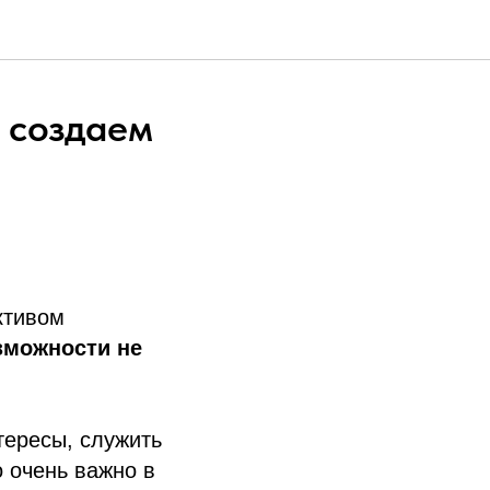
 создаем
ктивом
зможности не
тересы, служить
о очень важно в