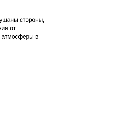
лушаны стороны,
ния от
й атмосферы в