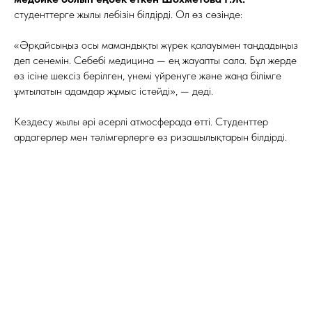
студенттерге жылы лебізін білдірді. Ол өз сөзінде:
«Әрқайсыңыз осы мамандықты жүрек қалауымен таңдадыңыз
деп сенемін. Себебі медицина — ең жауапты сала. Бұл жерде
өз ісіне шексіз берілген, үнемі үйренуге және жаңа білімге
ұмтылатын адамдар жұмыс істейді», — деді.
Кездесу жылы әрі әсерлі атмосферада өтті. Студенттер
ардагерлер мен тәлімгерлерге өз ризашылықтарын білдірді.