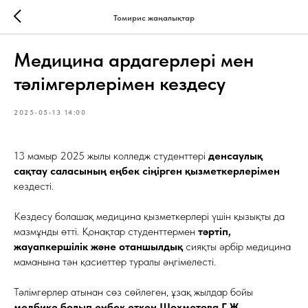
Томирис жаңалықтар
Медицина ардагерлері мен
тәлімгерлерімен кездесу
2025-05-13 14:00
13 мамыр 2025 жылы колледж студенттері
денсаулық
сақтау саласының еңбек сіңірген қызметкерлерімен
кездесті.
Кездесу болашақ медицина қызметкерлері үшін қызықты да
мазмұнды өтті. Қонақтар студенттермен
тәртіп,
жауапкершілік және отаншылдық
сияқты әрбір медицина
маманына тән қасиеттер туралы әңгімелесті.
Тәлімгерлер атынан сөз сөйлеген, ұзақ жылдар бойы
медбике болып еңбек еткен Шохметова Г.Ж.