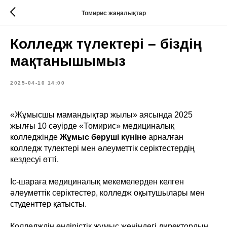
Томирис жаңалықтар
Колледж түлектері – біздің
мақтанышымыз
2025-04-10 14:00
«Жұмысшы мамандықтар жылы» аясында 2025
жылғы 10 сәуірде «Томирис» медициналық
колледжінде
Жұмыс беруші күніне
арналған
колледж түлектері мен әлеуметтік серіктестердің
кездесуі өтті.
Іс-шараға медициналық мекемелерден келген
әлеуметтік серіктестер, колледж оқытушылары мен
студенттер қатысты.
Колледждің өндірістік жұмыс жөніндегі директордың