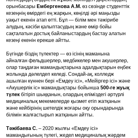
орынбасары
Ембергенова А.М.
өз сөзінде студенттік
кезеңнің өмірдегі ең жарқын, көңілді әрі маңызды
уақыт екенін атап өтті. Бұл — білім мен тәжірибе
алудың, кәсіби қалыптасудың және өмір бойы
сақталатын достық байланыстардың бастау алатын
кезеңі екенін ерекше айтты.
Бүгінде біздің түлектер — өз ісінің маманына
айналған фельдшерлер, медбикелер мен акушерлер,
олар таңдаған мамандықтарына адалдықтарын еңбек
жолында дәлелдеп келеді. Сондай-ақ, колледж
ашылған күннен бері «Емдеу ісі», «Мейіргер ісі» және
«Акушерлік іс» мамандықтары бойынша
500-ге жуық
түлек
бітіріп шыққанын, олардың еліміздегі әртүрлі
медициналық мекемелерде қызмет етіп жатқанын
және кейбірінің шетелдік жоғары оқу орындарында
білімін жалғастырып жатқанын айтты.
Тәжібaева С.
– 2020 жылғы «Емдеу ісі»
мамандығының түлегі, жедел медициналық жәрдем