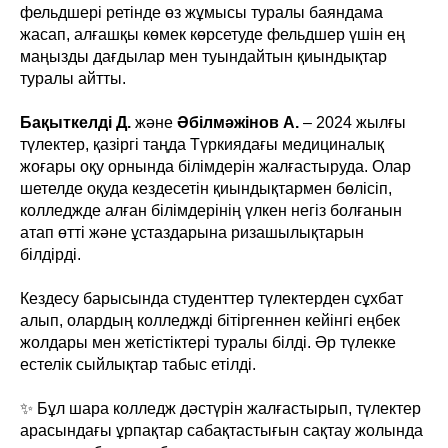
фельдшері ретінде өз жұмысы туралы баяндама
жасап, алғашқы көмек көрсетуде фельдшер үшін ең
маңызды дағдылар мен туындайтын қиындықтар
туралы айтты.
Бақыткелді Д.
және
Әбілмәжінов А.
– 2024 жылғы
түлектер, қазіргі таңда Түркиядағы медициналық
жоғары оқу орнында білімдерін жалғастыруда. Олар
шетелде оқуда кездесетін қиындықтармен бөлісіп,
колледжде алған білімдерінің үлкен негіз болғанын
атап өтті және ұстаздарына ризашылықтарын
білдірді.
Кездесу барысында студенттер түлектерден сұхбат
алып, олардың колледжді бітіргеннен кейінгі еңбек
жолдары мен жетістіктері туралы білді. Әр түлекке
естелік сыйлықтар табыс етілді.
✨ Бұл шара колледж дәстүрін жалғастырып, түлектер
арасындағы ұрпақтар сабақтастығын сақтау жолында