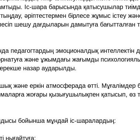
амтыды. Іс-шара барысында қатысушылар тиімд
рі тыңдау, әріптестермен бірлесе жұмыс істеу жән
рлесіп шешу дағдыларын дамытуға бағытталған
да педагогтардың эмоционалдық интеллектін д
орнатуға және ұжымдағы жағымды психологиял
 ерекше назар аударылды.
шық және еркін атмосферада өтті. Мұғалімдер б
рмаларға жоғары қызығушылықпен қатысып, өз 
ндысы бойынша мұндай іс-шаралардың:
ті нығайтуға;