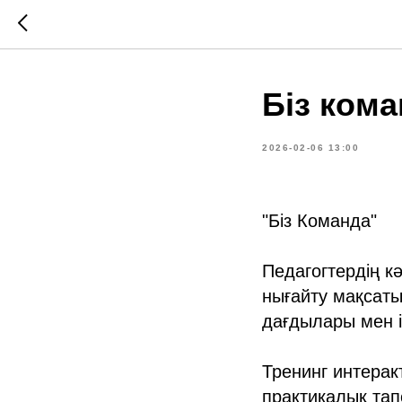
Біз ком
2026-02-06 13:00
"Біз Команда"
Педагогтердің к
нығайту мақсат
дағдылары мен і
Тренинг интера
практикалық та