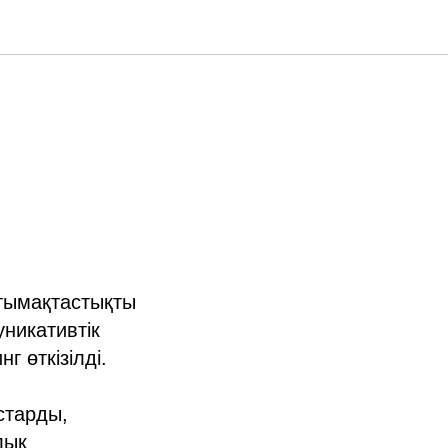
нтымақтастықты
никативтік
 өткізілді.
старды,
лық