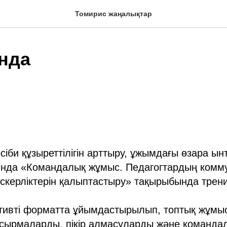
Томирис жаңалықтар
анда
әсіби құзыреттілігін арттыру, ұжымдағы өзара ы
ында «Командалық жұмыс. Педагогтардың комму
скерліктерін қалыптастыру» тақырыбында тренинг
ктивті форматта ұйымдастырылып, топтық жұмы
псырмаларды, пікір алмасуларды және команда