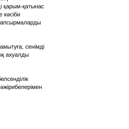
і қарым-қатынас
е кәсіби
 тапсырмаларды
амытуға, сенімді
ық ахуалды
елсенділік
тәжірибелерімен